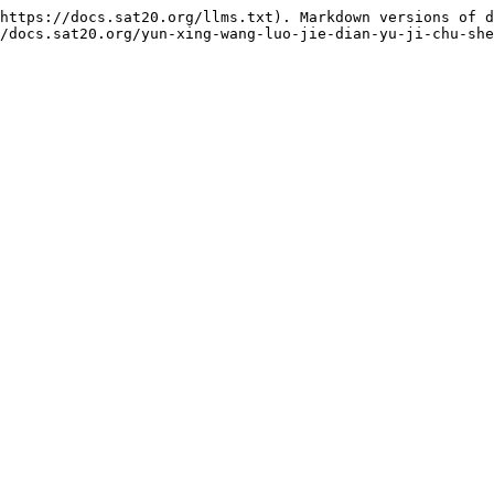
https://docs.sat20.org/llms.txt). Markdown versions of d
/docs.sat20.org/yun-xing-wang-luo-jie-dian-yu-ji-chu-she