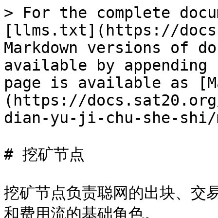
> For the complete docu
[llms.txt](https://docs
Markdown versions of do
available by appending 
page is available as [M
(https://docs.sat20.org
dian-yu-ji-chu-she-shi/
# 挖矿节点

挖矿节点负责聪网的出块、交
和费用流的基础角色。
