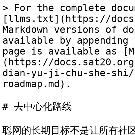
> For the complete docu
[llms.txt](https://docs
Markdown versions of do
available by appending 
page is available as [M
(https://docs.sat20.org
dian-yu-ji-chu-she-shi/
roadmap.md).

# 去中心化路线

聪网的长期目标不是让所有社区和