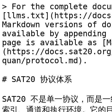
> For the complete docu
[llms.txt](https://docs
Markdown versions of do
available by appending 
page is available as [M
(https://docs.sat20.org
quan/protocol.md).

# SAT20 协议体系

SAT20 不是单一协议，而
索引、通道和执行环境。它的目标是