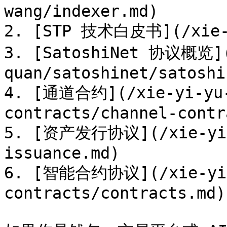
wang/indexer.md)

2. [STP 技术白皮书](/xie-yi
3. [SatoshiNet 协议概览](
quan/satoshinet/satoshi
4. [通道合约](/xie-yi-yu-
contracts/channel-contr
5. [资产发行协议](/xie-yi-y
issuance.md)

6. [智能合约协议](/xie-yi-
contracts/contracts.md)
