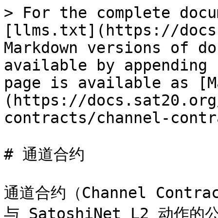
> For the complete docu
[llms.txt](https://docs
Markdown versions of do
available by appending 
page is available as [M
(https://docs.sat20.org
contracts/channel-contr
# 通道合约

通道合约（Channel Contr
与 SatoshiNet L2 动