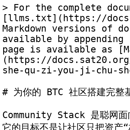
> For the complete docu
[llms.txt](https://docs
Markdown versions of do
available by appending 
page is available as [M
(https://docs.sat20.org
she-qu-zi-you-ji-chu-sh
# 为你的 BTC 社区搭建完整
Community Stack 是
它的目标不是让社区只把资产“