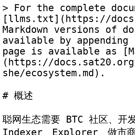
> For the complete docu
[llms.txt](https://docs
Markdown versions of do
available by appending 
page is available as [M
(https://docs.sat20.org
she/ecosystem.md).

# 概述

聪网生态需要 BTC 社区、
Indexer、Explorer、做