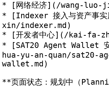
* [网络经济](/wang-luo-jin
* [Indexer 接入与资产事实层]
xin/indexer.md)

* [开发者中心](/kai-fa-zhe
* [SAT20 Agent Wallet
hua-yu-an-quan/sat20-ag
wallet.md)
