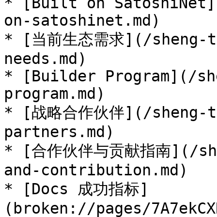
* [Built on SatoshiNet]
on-satoshinet.md)

* [当前生态需求](/sheng-tai
needs.md)

* [Builder Program](/sh
program.md)

* [战略合作伙伴](/sheng-tai
partners.md)

* [合作伙伴与贡献指南](/sheng
and-contribution.md)

* [Docs 成功指标]
(broken://pages/7A7ekCX