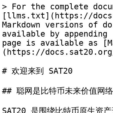
> For the complete docu
[llms.txt](https://docs
Markdown versions of do
available by appending 
page is available as [M
(https://docs.sat20.org
# 欢迎来到 SAT20

## 聪网是比特币未来价值网络
SAT20 是围绕比特币原生资