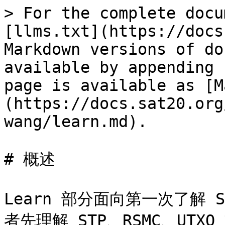
> For the complete docu
[llms.txt](https://docs
Markdown versions of do
available by appending 
page is available as [M
(https://docs.sat20.org
wang/learn.md).

# 概述

Learn 部分面向第一次了解 
者先理解 STP、RSMC、UT