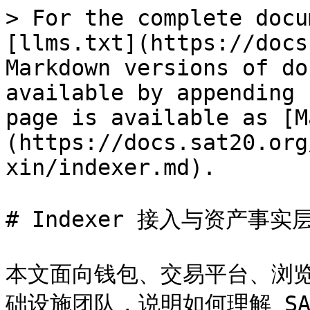
> For the complete docu
[llms.txt](https://docs
Markdown versions of do
available by appending 
page is available as [M
(https://docs.sat20.org
xin/indexer.md).

# Indexer 接入与资产事实层
本文面向钱包、交易平台、浏览器、
础设施团队，说明如何理解 SAT2