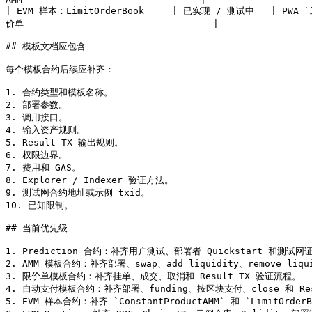
| EVM 样本：LimitOrderBook     | 已实现 / 测试中   | PWA 
价单                                  |

## 模板文档应包含

每个模板合约后续应补齐：

1. 合约类型和模板名称。

2. 部署参数。

3. 调用接口。

4. 输入资产规则。

5. Result TX 输出规则。

6. 权限边界。

7. 费用和 GAS。

8. Explorer / Indexer 验证方法。

9. 测试网合约地址或示例 txid。

10. 已知限制。

## 当前优先级

1. Prediction 合约：补齐用户测试、部署者 Quickstart 和测试网证
2. AMM 模板合约：补齐部署、swap、add liquidity、remove liq
3. 限价单模板合约：补齐挂单、成交、取消和 Result TX 验证流程。

4. 自动支付模板合约：补齐部署、funding、按区块支付、close 和 Res
5. EVM 样本合约：补齐 `ConstantProductAMM` 和 `LimitOrd