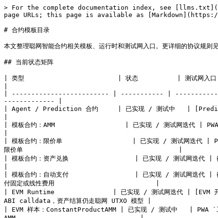
> For the complete documentation index, see [llms.txt](
page URLs; this page is available as [Markdown](https:/
# 合约模板目录

本文整理聪网智能合约相关模板、运行时和测试网入口。更详细的协议规则见 [智能合约协议]
## 当前状态矩阵

| 类型                        | 状态          | 测试网入口                          
|

| ------------------------- | ----------- | -----------
------------- |

| Agent / Prediction 合约     | 已实现 / 测试中   | [Prediction 合约测试](/sh
|

| 模板合约：AMM                  | 已实现 / 测试网迭代 | PWA `工具 -> 智能合约`
|

| 模板合约：限价单                  | 已实现 / 测试网迭代 | P
限价单                                        |

| 模板合约：资产兑换                 | 已实现 / 测试网迭代 | 待补充                 
|

| 模板合约：自动支付                 | 已实现 / 测试网迭代 | 待补充 
付固定或线性费用                          |

| EVM Runtime               | 已实现 / 测试网迭代 | [EVM 开
ABI calldata，资产结算仍走聪网 UTXO 模型 |

| EVM 样本：ConstantProductAMM | 已实现 / 测试中   | PWA `
AMM                                |
