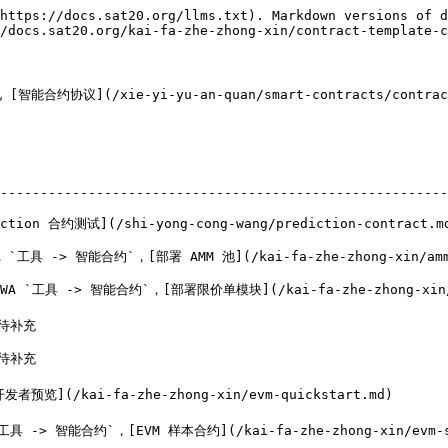
https://docs.sat20.org/llms.txt). Markdown versions of d
/docs.sat20.org/kai-fa-zhe-zhong-xin/contract-template-c
(/xie-yi-yu-an-quan/smart-contracts/contract
                                             | 说明                            
--------------------------------------------------------
i-yong-cong-wang/prediction-contract.md)               | 当前公开测试网优先验
，[部署 AMM 池](/kai-fa-zhe-zhong-xin/amm-pool-quickstart.md)   |
WA `工具 -> 智能合约`，[部署限价单模块](/kai-fa-zhe-zhong-xin
                                                        | 面向固定规则资
                                                 
发者预览](/kai-fa-zhe-zhong-xin/evm-quickstart.md)     
工具 -> 智能合约`，[EVM 样本合约](/kai-fa-zhe-zhong-xin/evm-s